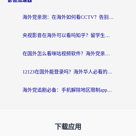
影音加速器
海外党亲测：在海外如何看CCTV？告别“仅限大陆播放”的实用指南
央视影音在海外可以看吗知乎？留学生亲测：3步解决地域限制+追剧自由
在国外怎么看咪咕视频软件？海外党亲测有效的回国加速方案
12123在国外能登录吗？海外华人必看的回国加速实用指南
海外党追剧必备：手机解除地区限制app怎么选？解决央视视频&国内剧地区限制全指南
下载应用