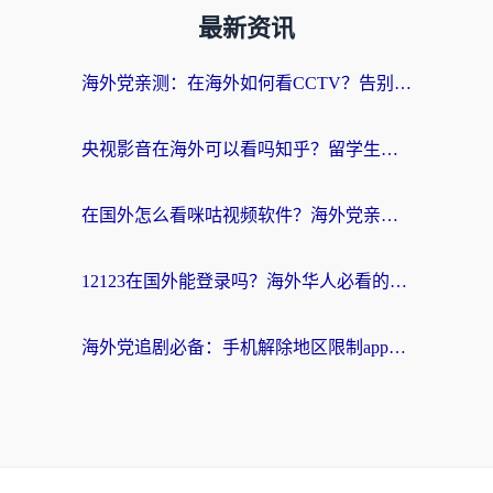
最新资讯
海外党亲测：在海外如何看CCTV？告别“仅限大陆播放”的实用指南
央视影音在海外可以看吗知乎？留学生亲测：3步解决地域限制+追剧自由
在国外怎么看咪咕视频软件？海外党亲测有效的回国加速方案
12123在国外能登录吗？海外华人必看的回国加速实用指南
海外党追剧必备：手机解除地区限制app怎么选？解决央视视频&国内剧地区限制全指南