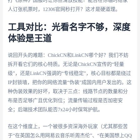
打《原神》国服时让你丝滑放技能？能否在你临时给家
人订张机票时，12306官网秒打开？这才是硬道理。
工具对比：光看名字不够，深度
体验是王道
说回开头的难题：ChickCN和LinkCN哪个好？我们不妨
拆开看它们的核心特质。无论是ChickCN宣传的“轻量
级”，还是LinkCN强调的“专线稳定”，核心目标都是绕过
IP封锁墙，把你的网络流量“伪装”成国内用户发出的。这
种伪装效果的好坏，取决于三点：线路节点的数量和分
布是否足够广且优化到位；流量传输过程是否加密安
全；后端技术团队能否7x24小时保驾护航。
在这个维度上，一个被很多资深海外玩家（尤其那些苦
于“在英国怎么用网易云音乐听周杰伦”、“在美国想上QQ