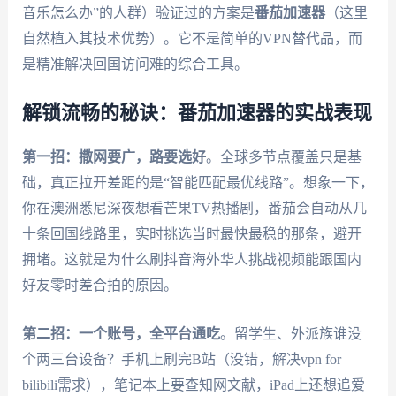
音乐怎么办”的人群）验证过的方案是
番茄加速器
（这里
自然植入其技术优势）。它不是简单的VPN替代品，而
是精准解决回国访问难的综合工具。
解锁流畅的秘诀：番茄加速器的实战表现
第一招：撒网要广，路要选好
。全球多节点覆盖只是基
础，真正拉开差距的是“智能匹配最优线路”。想象一下，
你在澳洲悉尼深夜想看芒果TV热播剧，番茄会自动从几
十条回国线路里，实时挑选当时最快最稳的那条，避开
拥堵。这就是为什么刷抖音海外华人挑战视频能跟国内
好友零时差合拍的原因。
第二招：一个账号，全平台通吃
。留学生、外派族谁没
个两三台设备？手机上刷完B站（没错，解决vpn for
bilibili需求），笔记本上要查知网文献，iPad上还想追爱