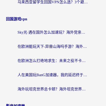
马来西亚留学生回国VPN怎么选？3个避坑点+1款实测好用的加速器推荐
回国游戏vpn
Sky光·遇在国外怎么加速玩？海外党亲测有效的国服游戏加速指南
在欧洲能玩天下-异兽山海吗手游？海外玩家的加速器生存指南
在欧洲怎么打绝地求生：未来之役不卡？留学生亲测的加速器避坑指南
人在美国玩BanG加速器，我的延迟终于绿了
海外玩坦克世界总卡顿？海外坦克世界加速器有哪些？实测好用的选择在这里