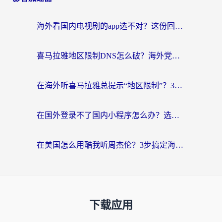
海外看国内电视剧的app选不对？这份回国加速器避坑指南帮你流畅追剧
喜马拉雅地区限制DNS怎么破？海外党听国内音乐听书的终极解决方案
在海外听喜马拉雅总提示“地区限制”？3步轻松解除+听国内音乐全攻略
在国外登录不了国内小程序怎么办？选对回国加速器，轻松解锁国内资源
在美国怎么用酷我听周杰伦？3步搞定海外听歌难题
下载应用