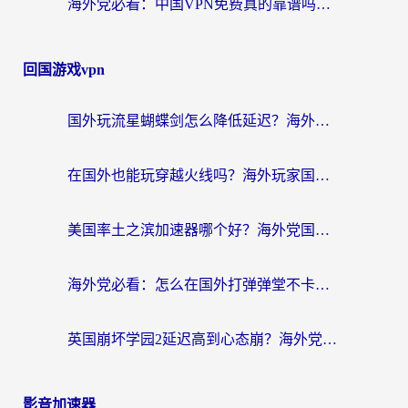
海外党必看：中国VPN免费真的靠谱吗？手把手教你选对回国加速器
回国游戏vpn
国外玩流星蝴蝶剑怎么降低延迟？海外党必看的加速秘籍（含欧洲鸣潮&彩虹岛优化攻略）
在国外也能玩穿越火线吗？海外玩家国服游戏畅玩终极指南
美国率土之滨加速器哪个好？海外党国服游戏畅玩终极指南（附多游戏解决方案）
海外党必看：怎么在国外打弹弹堂不卡？番茄加速器亲测指南
英国崩坏学园2延迟高到心态崩？海外党国服游戏加速终极指南
影音加速器