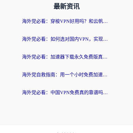
最新资讯
海外党必看：穿梭VPN好用吗？和云帆VPN对比哪个回国效果更好？附真实测评+避坑指南
海外党必看：如何选对国内VPN，实现无缝访问国内资源？
海外党必看：加速器下载永久免费版真的存在吗？教你无缝访问国内资源的正确姿势
海外党自救指南：用一个小时免费加速器，轻松打破国内资源访问壁垒？
海外党必看：中国VPN免费真的靠谱吗？手把手教你选对回国加速器