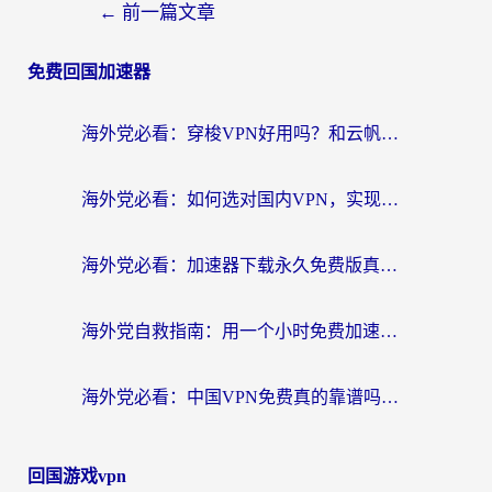
←
前一篇文章
免费回国加速器
海外党必看：穿梭VPN好用吗？和云帆VPN对比哪个回国效果更好？附真实测评+避坑指南
海外党必看：如何选对国内VPN，实现无缝访问国内资源？
海外党必看：加速器下载永久免费版真的存在吗？教你无缝访问国内资源的正确姿势
海外党自救指南：用一个小时免费加速器，轻松打破国内资源访问壁垒？
海外党必看：中国VPN免费真的靠谱吗？手把手教你选对回国加速器
回国游戏vpn