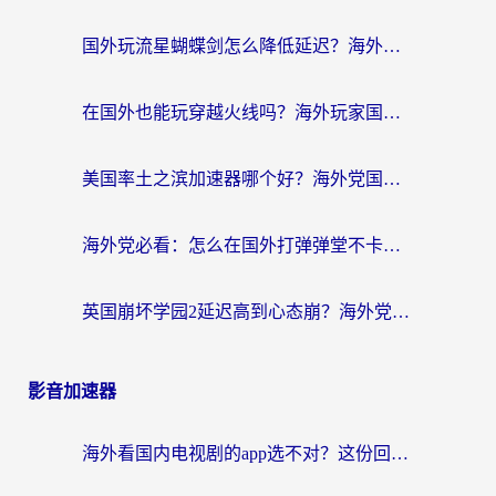
国外玩流星蝴蝶剑怎么降低延迟？海外党必看的加速秘籍（含欧洲鸣潮&彩虹岛优化攻略）
在国外也能玩穿越火线吗？海外玩家国服游戏畅玩终极指南
美国率土之滨加速器哪个好？海外党国服游戏畅玩终极指南（附多游戏解决方案）
海外党必看：怎么在国外打弹弹堂不卡？番茄加速器亲测指南
英国崩坏学园2延迟高到心态崩？海外党国服游戏加速终极指南
影音加速器
海外看国内电视剧的app选不对？这份回国加速器避坑指南帮你流畅追剧