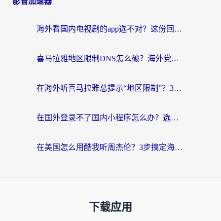
影音加速器
海外看国内电视剧的app选不对？这份回国加速器避坑指南帮你流畅追剧
喜马拉雅地区限制DNS怎么破？海外党听国内音乐听书的终极解决方案
在海外听喜马拉雅总提示“地区限制”？3步轻松解除+听国内音乐全攻略
在国外登录不了国内小程序怎么办？选对回国加速器，轻松解锁国内资源
在美国怎么用酷我听周杰伦？3步搞定海外听歌难题
下载应用