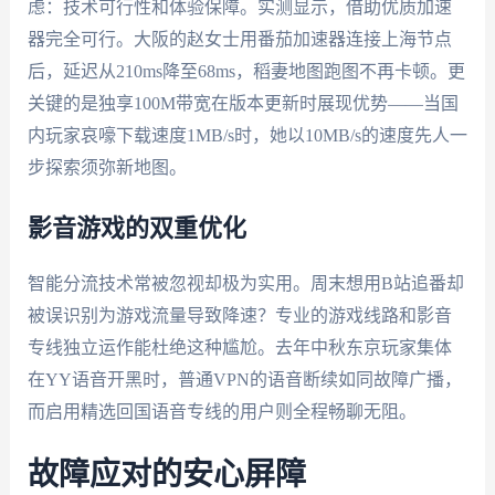
虑：技术可行性和体验保障。实测显示，借助优质加速
器完全可行。大阪的赵女士用番茄加速器连接上海节点
后，延迟从210ms降至68ms，稻妻地图跑图不再卡顿。更
关键的是独享100M带宽在版本更新时展现优势——当国
内玩家哀嚎下载速度1MB/s时，她以10MB/s的速度先人一
步探索须弥新地图。
影音游戏的双重优化
智能分流技术常被忽视却极为实用。周末想用B站追番却
被误识别为游戏流量导致降速？专业的游戏线路和影音
专线独立运作能杜绝这种尴尬。去年中秋东京玩家集体
在YY语音开黑时，普通VPN的语音断续如同故障广播，
而启用精选回国语音专线的用户则全程畅聊无阻。
故障应对的安心屏障