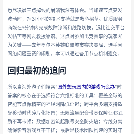
悉尼凌晨三点掉线的崩溃我深有体会。当加速节点突发
波动时，7×24小时的技术支持就是救命稻草。优质服务
商能在5分钟内完成故障诊断和线路切换，远比社交平台
发帖苦等网友救援靠谱。这点对参加电竞赛事的玩家尤
为关键——去年墨尔本英雄联盟城市赛决赛局，选手因
网络问题重赛的闹剧，本可以通过备用节点机制避免。
回归最初的追问
所以当海外游子们搜索"
国外想玩国内的游戏怎么办
"时，
答案的核心在于选择符合六维标准的工具：覆盖全球的
智能节点像精密的神经网降低延迟；跨平台多端支持适
配移动时代碎片化场景；无限流量配合带宽保障让4K画
质不再卡顿；数据加密筑起账号安全防火墙；专线分离
确保影音游戏互不干扰；最后是技术团队构建的实时守