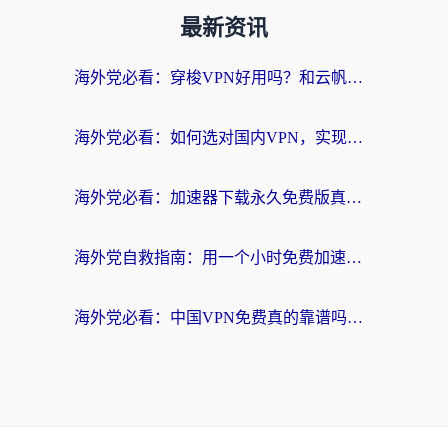
最新资讯
海外党必看：穿梭VPN好用吗？和云帆VPN对比哪个回国效果更好？附真实测评+避坑指南
海外党必看：如何选对国内VPN，实现无缝访问国内资源？
海外党必看：加速器下载永久免费版真的存在吗？教你无缝访问国内资源的正确姿势
海外党自救指南：用一个小时免费加速器，轻松打破国内资源访问壁垒？
海外党必看：中国VPN免费真的靠谱吗？手把手教你选对回国加速器