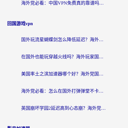
海外党必看：中国VPN免费真的靠谱吗？手把手教你选对回国加速器
回国游戏vpn
国外玩流星蝴蝶剑怎么降低延迟？海外党必看的加速秘籍（含欧洲鸣潮&彩虹岛优化攻略）
在国外也能玩穿越火线吗？海外玩家国服游戏畅玩终极指南
美国率土之滨加速器哪个好？海外党国服游戏畅玩终极指南（附多游戏解决方案）
海外党必看：怎么在国外打弹弹堂不卡？番茄加速器亲测指南
英国崩坏学园2延迟高到心态崩？海外党国服游戏加速终极指南