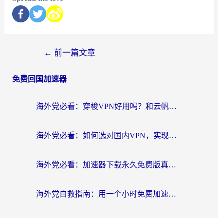
←
前一篇文章
免费回国加速器
海外党必看：穿梭VPN好用吗？和云帆VPN对比哪个回国效果更好？附真实测评+避坑指南
海外党必看：如何选对国内VPN，实现无缝访问国内资源？
海外党必看：加速器下载永久免费版真的存在吗？教你无缝访问国内资源的正确姿势
海外党自救指南：用一个小时免费加速器，轻松打破国内资源访问壁垒？