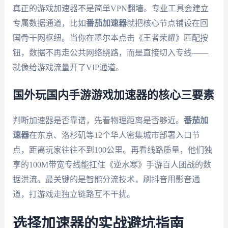
真正的游戏加速器不是简单VPN翻墙。专业工具会建立
专属数据通道，比如
番茄加速器
就把核心节点铺设在回
国骨干网枢纽。当你在墨尔本点击《王者荣耀》匹配按
钮，数据不再走公共网络绕路，而是直接切入专线——
就像给游戏流量开了VIP通道。
国外玩国内手游游戏加速器的核心三要素
判断加速器是否靠谱，先看物理距离是否够近。
番茄加
速器
在东京、洛杉矶等12个华人密集城市部署入口节
点，距离玩家往往不到100公里。再看线路质量，他们独
享的100M带宽专线能扛住《逆水寒》手游百人团战的数
据洪流。最关键的是智能分流技术，刷抖音用影音通
道，打游戏走独立链路互不干扰。
选择加速器的实战避坑指南