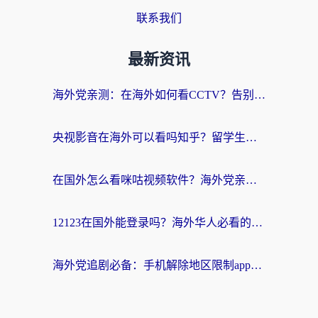
联系我们
最新资讯
海外党亲测：在海外如何看CCTV？告别“仅限大陆播放”的实用指南
央视影音在海外可以看吗知乎？留学生亲测：3步解决地域限制+追剧自由
在国外怎么看咪咕视频软件？海外党亲测有效的回国加速方案
12123在国外能登录吗？海外华人必看的回国加速实用指南
海外党追剧必备：手机解除地区限制app怎么选？解决央视视频&国内剧地区限制全指南