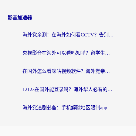
影音加速器
海外党亲测：在海外如何看CCTV？告别“仅限大陆播放”的实用指南
央视影音在海外可以看吗知乎？留学生亲测：3步解决地域限制+追剧自由
在国外怎么看咪咕视频软件？海外党亲测有效的回国加速方案
12123在国外能登录吗？海外华人必看的回国加速实用指南
海外党追剧必备：手机解除地区限制app怎么选？解决央视视频&国内剧地区限制全指南