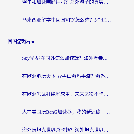
斧牛和加速喵好用吗？海外游子的真实选择困境
马来西亚留学生回国VPN怎么选？3个避坑点+1款实测好用的加速器推荐
回国游戏vpn
Sky光·遇在国外怎么加速玩？海外党亲测有效的国服游戏加速指南
在欧洲能玩天下-异兽山海吗手游？海外玩家的加速器生存指南
在欧洲怎么打绝地求生：未来之役不卡？留学生亲测的加速器避坑指南
人在美国玩BanG加速器，我的延迟终于绿了
海外玩坦克世界总卡顿？海外坦克世界加速器有哪些？实测好用的选择在这里