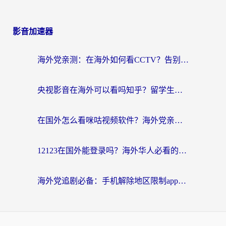
影音加速器
海外党亲测：在海外如何看CCTV？告别“仅限大陆播放”的实用指南
央视影音在海外可以看吗知乎？留学生亲测：3步解决地域限制+追剧自由
在国外怎么看咪咕视频软件？海外党亲测有效的回国加速方案
12123在国外能登录吗？海外华人必看的回国加速实用指南
海外党追剧必备：手机解除地区限制app怎么选？解决央视视频&国内剧地区限制全指南