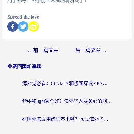
用了都夸：终于能正常看剧玩游戏了！
Spread the love
←
前一篇文章
后一篇文章
→
免费回国加速器
海外党必看：ChickCN和极速穿梭VPN好用吗？3招教你选对回国加速器无缝刷国内资源
斧牛和light哪个好？海外华人最关心的回国加速器选择难题，一篇讲透
在国外怎么用虎牙不卡顿？2026海外华人亲测有效的回国加速器选择指南