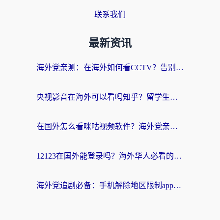
联系我们
最新资讯
海外党亲测：在海外如何看CCTV？告别“仅限大陆播放”的实用指南
央视影音在海外可以看吗知乎？留学生亲测：3步解决地域限制+追剧自由
在国外怎么看咪咕视频软件？海外党亲测有效的回国加速方案
12123在国外能登录吗？海外华人必看的回国加速实用指南
海外党追剧必备：手机解除地区限制app怎么选？解决央视视频&国内剧地区限制全指南