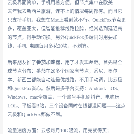
云极界面简单，手机用着方便，但节点集中在欧美——
去年我去新西兰旅游，连不上的情况每周都有。而且它
只支持手机，我想在Mac上看剧就不行。QuickFox节点更
多，覆盖亚太，但智能推荐线路拉胯，经常选到延迟高
的节点，得手动切换。另外QuickFox多端同时用要加
钱，手机+电脑每月多花20块，不划算。
后来朋友推了
番茄加速器
，用了才发现差距。首先是全
球节点分布：番茄在20多个国家有节点，悉尼、墨尔
本、新西兰都能自动连最优线路，不用手动调，比云极
和QuickFox省心。然后是多平台支持：Android、iOS、
Windows、mac全覆盖，一个账号手机刷抖音、电脑玩
LOL、平板看B站，三个设备同时在线都没问题——这点
云极和QuickFox都做不到。
流量速度方面：云极每月10G限流，用完就得买；