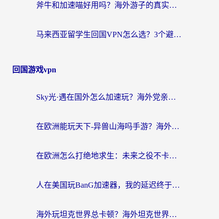
斧牛和加速喵好用吗？海外游子的真实选择困境
马来西亚留学生回国VPN怎么选？3个避坑点+1款实测好用的加速器推荐
回国游戏vpn
Sky光·遇在国外怎么加速玩？海外党亲测有效的国服游戏加速指南
在欧洲能玩天下-异兽山海吗手游？海外玩家的加速器生存指南
在欧洲怎么打绝地求生：未来之役不卡？留学生亲测的加速器避坑指南
人在美国玩BanG加速器，我的延迟终于绿了
海外玩坦克世界总卡顿？海外坦克世界加速器有哪些？实测好用的选择在这里