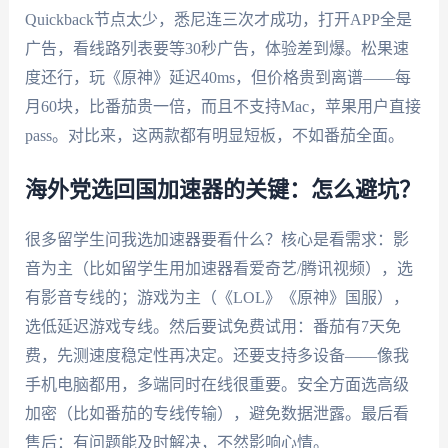
Quickback节点太少，悉尼连三次才成功，打开APP全是
广告，看线路列表要等30秒广告，体验差到爆。松果速
度还行，玩《原神》延迟40ms，但价格贵到离谱——每
月60块，比番茄贵一倍，而且不支持Mac，苹果用户直接
pass。对比来，这两款都有明显短板，不如番茄全面。
海外党选回国加速器的关键：怎么避坑？
很多留学生问我选加速器要看什么？核心是看需求：影
音为主（比如留学生用加速器看爱奇艺/腾讯视频），选
有影音专线的；游戏为主（《LOL》《原神》国服），
选低延迟游戏专线。然后要试免费试用：番茄有7天免
费，先测速度稳定性再决定。还要支持多设备——像我
手机电脑都用，多端同时在线很重要。安全方面选高级
加密（比如番茄的专线传输），避免数据泄露。最后看
售后：有问题能及时解决，不然影响心情。