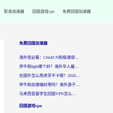
影音加速器
回国游戏vpn
免费回国加速器
免费回国加速器
海外党必看：ChickCN和极速穿梭VPN好用吗？3招教你选对回国加速器无缝刷国内资源
斧牛和light哪个好？海外华人最关心的回国加速器选择难题，一篇讲透
在国外怎么用虎牙不卡顿？2026海外华人亲测有效的回国加速器选择指南
斧牛和加速喵好用吗？海外游子的真实选择困境
马来西亚留学生回国VPN怎么选？3个避坑点+1款实测好用的加速器推荐
回国游戏vpn