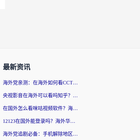
最新资讯
海外党亲测：在海外如何看CCTV？告别“仅限大陆播放”的实用指南
央视影音在海外可以看吗知乎？留学生亲测：3步解决地域限制+追剧自由
在国外怎么看咪咕视频软件？海外党亲测有效的回国加速方案
12123在国外能登录吗？海外华人必看的回国加速实用指南
海外党追剧必备：手机解除地区限制app怎么选？解决央视视频&国内剧地区限制全指南