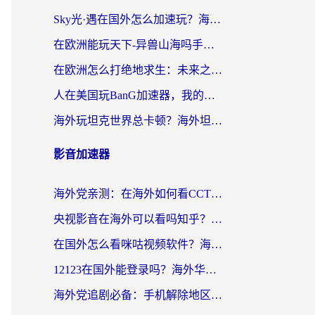
Sky光·遇在国外怎么加速玩？海外党亲测有效的国服游戏加速指南
在欧洲能玩天下-异兽山海吗手游？海外玩家的加速器生存指南
在欧洲怎么打绝地求生：未来之役不卡？留学生亲测的加速器避坑指南
人在美国玩BanG加速器，我的延迟终于绿了
海外玩坦克世界总卡顿？海外坦克世界加速器有哪些？实测好用的选择在这里
影音加速器
海外党亲测：在海外如何看CCTV？告别“仅限大陆播放”的实用指南
央视影音在海外可以看吗知乎？留学生亲测：3步解决地域限制+追剧自由
在国外怎么看咪咕视频软件？海外党亲测有效的回国加速方案
12123在国外能登录吗？海外华人必看的回国加速实用指南
海外党追剧必备：手机解除地区限制app怎么选？解决央视视频&国内剧地区限制全指南