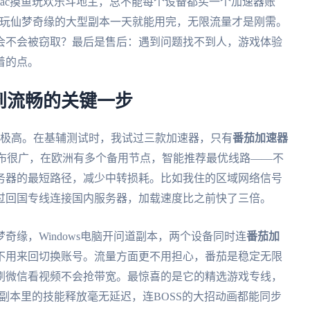
用mac摸鱼玩欢乐斗地主，总不能每个设备都买一个加速器账
，玩仙梦奇缘的大型副本一天就能用完，无限流量才是刚需。
会不会被窃取？最后是售后：遇到问题找不到人，游戏体验
着的点。
到流畅的关键一步
求极高。在基辅测试时，我试过三款加速器，只有
番茄加速器
分布很广，在欧洲有多个备用节点，智能推荐最优线路——不
务器的最短路径，减少中转损耗。比如我住的区域网络信号
过回国专线连接国内服务器，加载速度比之前快了三倍。
缘，Windows电脑开问道副本，两个设备同时连
番茄加
不用来回切换账号。流量方面更不用担心，番茄是稳定无限
刷微信看视频不会抢带宽。最惊喜的是它的精选游戏专线，
让副本里的技能释放毫无延迟，连BOSS的大招动画都能同步