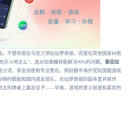
恼。不管你是在乌克兰想玩仙梦奇缘，还是在其他国家纠结
欢乐斗地主么”，选对加速器就能解决90%的问题。
番茄加
能分流、安全加密和专业售后，刚好戳中海外党玩国服游戏
你随时都能和国内朋友组队，在仙梦奇缘的副本里并肩作
地主的牌桌上赢走豆子——毕竟，游戏的意义就是和喜欢的