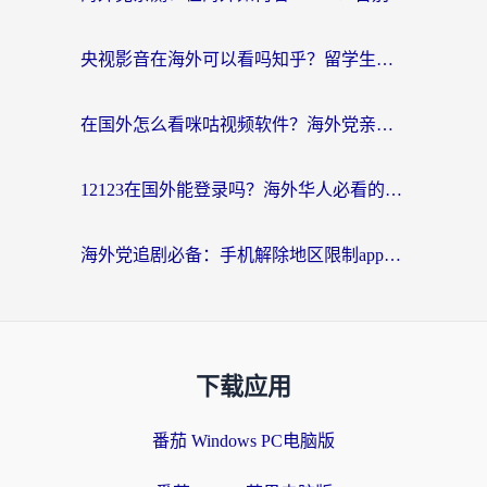
央视影音在海外可以看吗知乎？留学生亲测：3步解决地域限制+追剧自由
在国外怎么看咪咕视频软件？海外党亲测有效的回国加速方案
12123在国外能登录吗？海外华人必看的回国加速实用指南
海外党追剧必备：手机解除地区限制app怎么选？解决央视视频&国内剧地区限制全指南
下载应用
番茄 Windows PC电脑版