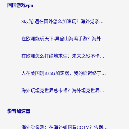
回国游戏vpn
Sky光·遇在国外怎么加速玩？海外党亲测有效的国服游戏加速指南
在欧洲能玩天下-异兽山海吗手游？海外玩家的加速器生存指南
在欧洲怎么打绝地求生：未来之役不卡？留学生亲测的加速器避坑指南
人在美国玩BanG加速器，我的延迟终于绿了
海外玩坦克世界总卡顿？海外坦克世界加速器有哪些？实测好用的选择在这里
影音加速器
海外党亲测：在海外如何看CCTV？告别“仅限大陆播放”的实用指南