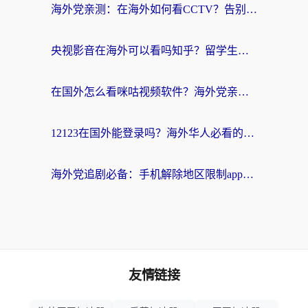
海外党亲测：在海外如何看CCTV？告别“仅限大陆播放”的实用指南
央视影音在海外可以看吗知乎？留学生亲测：3步解决地域限制+追剧自由
在国外怎么看咪咕视频软件？海外党亲测有效的回国加速方案
12123在国外能登录吗？海外华人必看的回国加速实用指南
海外党追剧必备：手机解除地区限制app怎么选？解决央视视频&国内剧地区限制全指南
友情链接