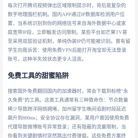
每次打开腾讯视频弹出区域限制提示时，背后是复杂的
数字地理围栏机制。国内APP通过IP数据库检测用户位
置，当系统识别到你的网络信号来自海外数据中心或家
庭宽带IP段，立即触发访问限制。某些平台如芒果TV甚
至采用双层验证机制，单纯伪装IP仍可能被识别。曾有留
学生向我诉苦：使用免费VPN后能打开淘宝却无法登录
账号，这种半失效状态更令人沮丧。
免费工具的甜蜜陷阱
搜索国外免费翻回国内的加速器时，常会下载到标榜"永
久免费"的工具。这类工具通常有三种致命伤：节点数量
稀少导致跨洋网络拥堵，加州留学生晚间追剧时段延迟
飙升到800ms；安全协议存在漏洞，某用户曾因使用免费
代理导致微博账号异常登录；还有隐蔽的流量限制，当
你看到关键剧情时突然跳出付费弹窗。这些免费方案终