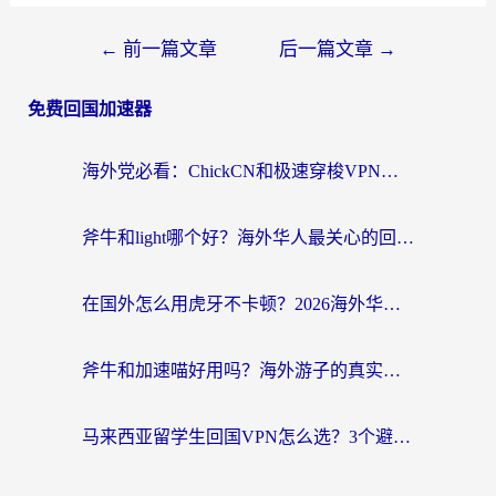
←
前一篇文章
后一篇文章
→
免费回国加速器
海外党必看：ChickCN和极速穿梭VPN好用吗？3招教你选对回国加速器无缝刷国内资源
斧牛和light哪个好？海外华人最关心的回国加速器选择难题，一篇讲透
在国外怎么用虎牙不卡顿？2026海外华人亲测有效的回国加速器选择指南
斧牛和加速喵好用吗？海外游子的真实选择困境
马来西亚留学生回国VPN怎么选？3个避坑点+1款实测好用的加速器推荐