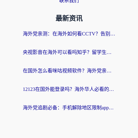
联系我们
最新资讯
海外党亲测：在海外如何看CCTV？告别“仅限大陆播放”的实用指南
央视影音在海外可以看吗知乎？留学生亲测：3步解决地域限制+追剧自由
在国外怎么看咪咕视频软件？海外党亲测有效的回国加速方案
12123在国外能登录吗？海外华人必看的回国加速实用指南
海外党追剧必备：手机解除地区限制app怎么选？解决央视视频&国内剧地区限制全指南