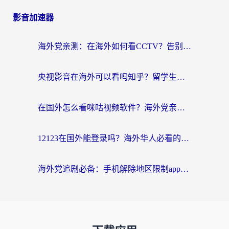
影音加速器
海外党亲测：在海外如何看CCTV？告别“仅限大陆播放”的实用指南
央视影音在海外可以看吗知乎？留学生亲测：3步解决地域限制+追剧自由
在国外怎么看咪咕视频软件？海外党亲测有效的回国加速方案
12123在国外能登录吗？海外华人必看的回国加速实用指南
海外党追剧必备：手机解除地区限制app怎么选？解决央视视频&国内剧地区限制全指南