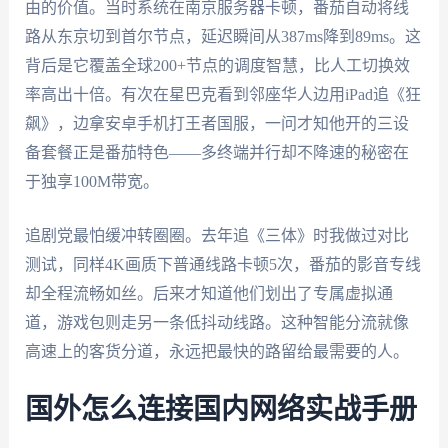
由的价值。当时系统在南京服务器卡顿，番茄自动将线
路从东京切到首尔节点，延迟瞬间从387ms降到89ms。这
背后是它覆盖全球200+节点的调度智慧，比人工切换效
率高出十倍。有次在星巴克看到邻座华人边用iPad追《狂
飙》，边拿安卓手机打王者国服，一问才知他开的三设
备套餐正是番茄特色——多终端并行却不降速的秘密在
于独享100M带宽。
追剧党最怕缓冲转圈圈。去年追《三体》时我做过对比
测试，同样4K画质下普通线路卡顿5次，番茄的影音专线
却全程流畅如丝。后来才知道他们划出了专属虚拟通
道，游戏包则走另一条低抖动线路。这种智能分流就像
高速上的客货分道，永远把最快的路留给最需要的人。
国外怎么连接国内网络实战手册