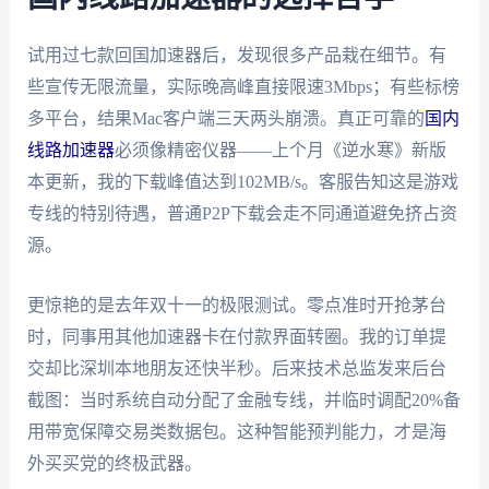
试用过七款回国加速器后，发现很多产品栽在细节。有
些宣传无限流量，实际晚高峰直接限速3Mbps；有些标榜
多平台，结果Mac客户端三天两头崩溃。真正可靠的
国内
线路加速器
必须像精密仪器——上个月《逆水寒》新版
本更新，我的下载峰值达到102MB/s。客服告知这是游戏
专线的特别待遇，普通P2P下载会走不同通道避免挤占资
源。
更惊艳的是去年双十一的极限测试。零点准时开抢茅台
时，同事用其他加速器卡在付款界面转圈。我的订单提
交却比深圳本地朋友还快半秒。后来技术总监发来后台
截图：当时系统自动分配了金融专线，并临时调配20%备
用带宽保障交易类数据包。这种智能预判能力，才是海
外买买党的终极武器。