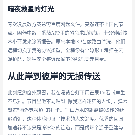
暗夜救星的灯光
有次凌晨改方案急需百度网盘文件，突然连不上国内节
点。困倦中戳了番茄APP里的紧急求助按钮，十分钟后技
术小哥发来诊断报告。原来本地ISP在做路由清洗，他们
远程切换了我的协议类型。全程像有个隐形工程师在云
端护航，这种安全感远超省下的那几美元月费。
从此岸到彼岸的无损传送
此刻纽约窗外飘雪，我在暖黄台灯下用芒果TV看《声生
不息》。节目里毛不易唱到"像我这样迷茫的人"时，弹幕
飘过"海外党报道"的打卡。千山万水的距离被0.5秒的延
迟消弭，这种体验印证了技术的人文温度。优秀的回国
加速器不该只是冷冰冰的管道，而是帮每个游子重建与