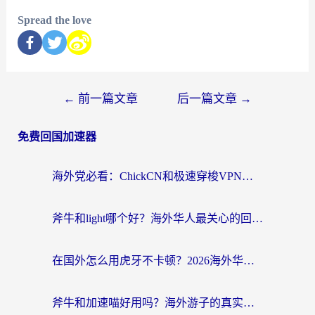
Spread the love
←
前一篇文章
后一篇文章
→
免费回国加速器
海外党必看：ChickCN和极速穿梭VPN好用吗？3招教你选对回国加速器无缝刷国内资源
斧牛和light哪个好？海外华人最关心的回国加速器选择难题，一篇讲透
在国外怎么用虎牙不卡顿？2026海外华人亲测有效的回国加速器选择指南
斧牛和加速喵好用吗？海外游子的真实选择困境