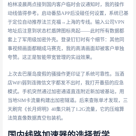
柏林凌晨两点接到国内客户临时会议通知时，我的操作
动线值得参考。启动番茄APP后没碰任何设置，系统已基
于定位自动推荐法兰克福→上海的专线。输入公司VPN
地址后注意到状态栏盾牌图标亮起——此时所有数据都
套上了军用级加密外壳。登录钉钉时有个细节：其他同
事视频画面都糊成马赛克，我的高清画面却被客户单独
夸赞。这正是智能带宽管理的实战效果。
上次去巴厘岛度假的骚操作更印证了系统可靠性。当酒
店WiFi弱到连微信文字都发不出时，我打开番茄的应急
模式。手机突然通过加密通道直连附近新加坡基站，用
当地SIM卡流量构建出加密隧道。后来查账单才发现，三
天刷完《长月烬明》40集只耗了1.2G流量，它的压缩算
法简直像数据真空包装机。
国内线路加速器的选择哲学