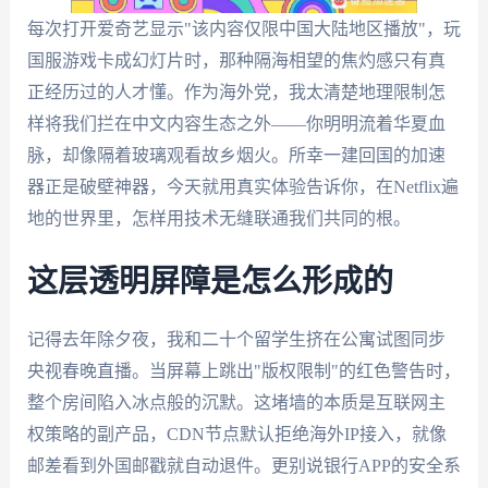
每次打开爱奇艺显示"该内容仅限中国大陆地区播放"，玩
国服游戏卡成幻灯片时，那种隔海相望的焦灼感只有真
正经历过的人才懂。作为海外党，我太清楚地理限制怎
样将我们拦在中文内容生态之外——你明明流着华夏血
脉，却像隔着玻璃观看故乡烟火。所幸一建回国的加速
器正是破壁神器，今天就用真实体验告诉你，在Netflix遍
地的世界里，怎样用技术无缝联通我们共同的根。
这层透明屏障是怎么形成的
记得去年除夕夜，我和二十个留学生挤在公寓试图同步
央视春晚直播。当屏幕上跳出"版权限制"的红色警告时，
整个房间陷入冰点般的沉默。这堵墙的本质是互联网主
权策略的副产品，CDN节点默认拒绝海外IP接入，就像
邮差看到外国邮戳就自动退件。更别说银行APP的安全系