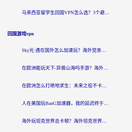
马来西亚留学生回国VPN怎么选？3个避坑点+1款实测好用的加速器推荐
回国游戏vpn
Sky光·遇在国外怎么加速玩？海外党亲测有效的国服游戏加速指南
在欧洲能玩天下-异兽山海吗手游？海外玩家的加速器生存指南
在欧洲怎么打绝地求生：未来之役不卡？留学生亲测的加速器避坑指南
人在美国玩BanG加速器，我的延迟终于绿了
海外玩坦克世界总卡顿？海外坦克世界加速器有哪些？实测好用的选择在这里